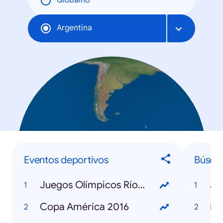
Globalno
Argentina
Eventos deportivos
Búsqu
Juegos Olímpicos Río 2016
Copa América 2016
Po