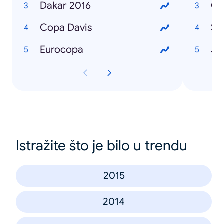
Dakar 2016
Co
Copa Davis
Sli
Eurocopa
Ju
Istražite što je bilo u trendu
2015
2014