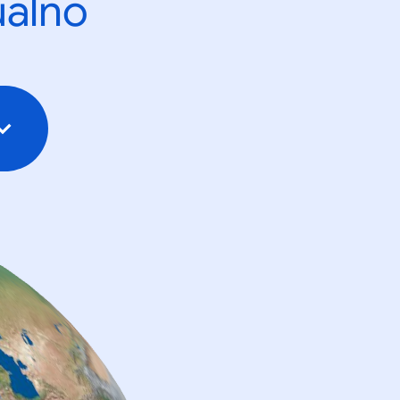
ualno