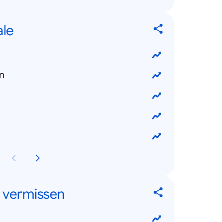
ale
n
 vermissen