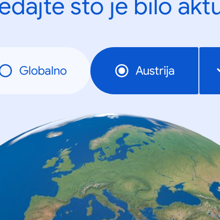
edajte što je bilo akt
Globalno
Austrija