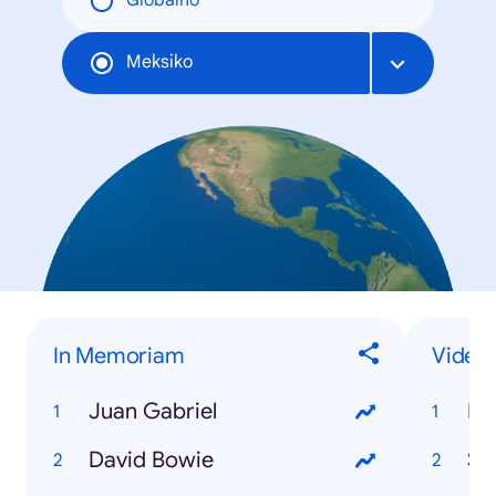
Globalno
Meksiko
In Memoriam
Video
Juan Gabriel
Po
David Bowie
Sli