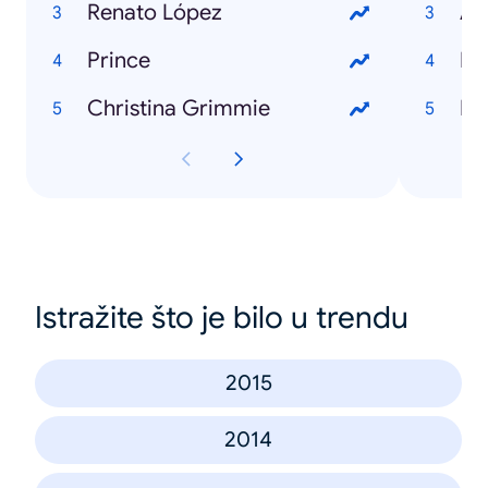
Renato López
Ag
Prince
Ro
Christina Grimmie
Di
Istražite što je bilo u trendu
2015
2014