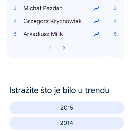
Michał Pazdan
Sli
Grzegorz Krychowiak
Ri
Arkadiusz Milik
Eu
Istražite što je bilo u trendu
2015
2014