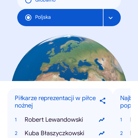
Globalno
Poljska
Piłkarze reprezentacji w piłce
Najbar
nożnej
popula
Robert Lewandowski
Eu
Kuba Błaszyczkowski
Po