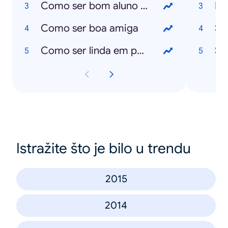
Como ser bom aluno no secundário
Hu
Como ser boa amiga
Sa
Como ser linda em poucos dias
Sa
Istražite što je bilo u trendu
2015
2014