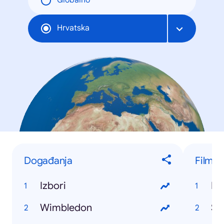
Globalno
Hrvatska
Događanja
Filmov
Izbori
La
Wimbledon
Sa