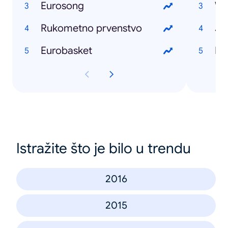
Eurosong
Wo
Rukometno prvenstvo
Ju
Eurobasket
Bl
Istražite što je bilo u trendu
2016
2015