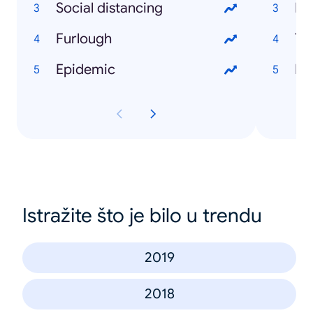
Social distancing
Bu
Furlough
Ty
Epidemic
Ru
Istražite što je bilo u trendu
2019
2018