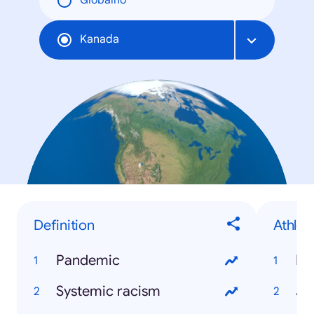
Globalno
Kanada
Definition
Athlet
Pandemic
Ry
Systemic racism
Ja