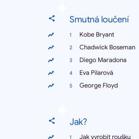
Smutná loučení
Kobe Bryant
Chadwick Boseman
Diego Maradona
Eva Pilarová
George Floyd
Jak?
Jak vyrobit roušku