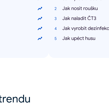
Jak nosit roušku
Jak naladit ČT3
Jak vyrobit dezinfekc
Jak upéct husu
u trendu