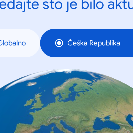
edajte što je bilo akt
Globalno
Češka Republika