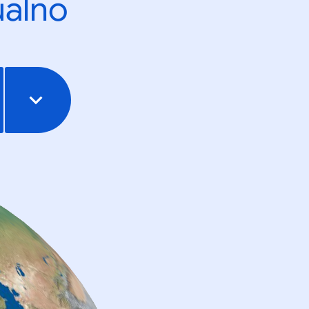
ualno