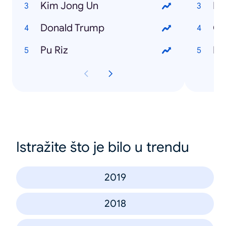
Kim Jong Un
IP
Donald Trump
Ch
Pu Riz
In
Istražite što je bilo u trendu
2019
2018