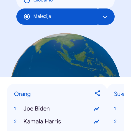
Globalno
Malezija
Orang
Sukan
Joe Biden
Kamala Harris
NB