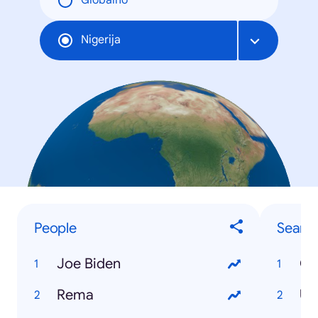
Globalno
Nigerija
People
Searc
Joe Biden
Co
Rema
US