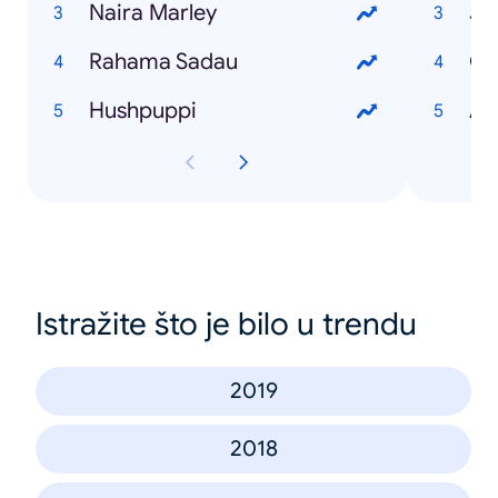
Naira Marley
Jo
Rahama Sadau
Go
Hushpuppi
AS
Istražite što je bilo u trendu
2019
2018