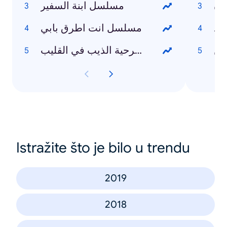
دن
مسلسل ابنة السفير
مد
مسلسل انت اطرق بابي
ين
مسرحية الذيب في القليب
Istražite što je bilo u trendu
2019
2018