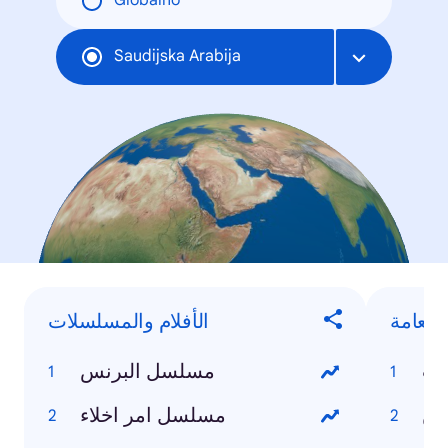
Globalno
Saudijska Arabija
العامة
الأفلام والمسلسلات
مب
مسلسل البرنس
ين
مسلسل امر اخلاء