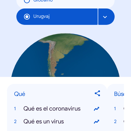
Globalno
Urugvaj
Qué
Búsqu
Qué es el coronavirus
Co
Qué es un virus
CR