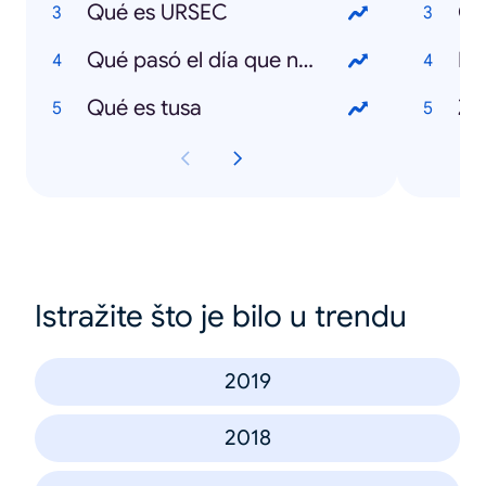
Qué es URSEC
Co
Qué pasó el día que nací
El
Qué es tusa
Z
Istražite što je bilo u trendu
2019
2018