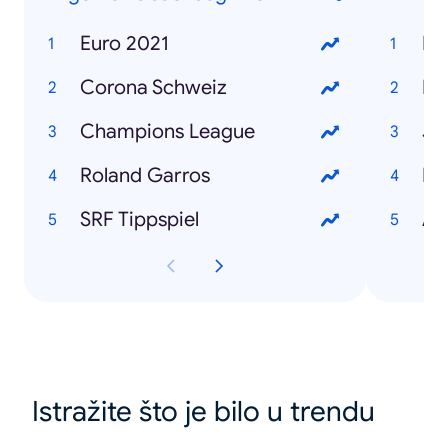
Euro 2021
Fa
Corona Schweiz
Bl
Champions League
Roland Garros
Re
SRF Tippspiel
Ar
Istražite što je bilo u trendu