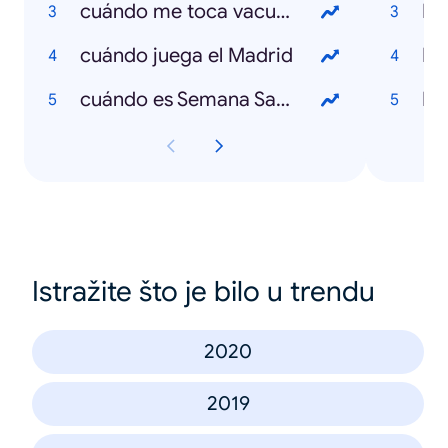
cuándo me toca vacunarme
Lov
cuándo juega el Madrid
cuándo es Semana Santa
El
Istražite što je bilo u trendu
2020
2019