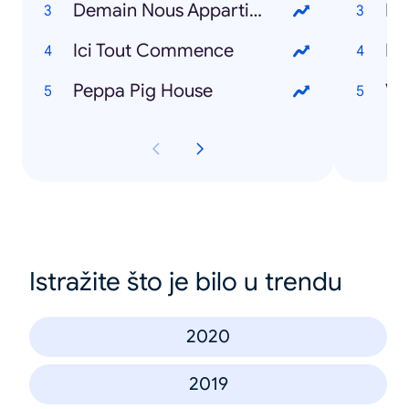
Demain Nous Appartient
Li
Ici Tout Commence
Ro
Peppa Pig House
Vi
Istražite što je bilo u trendu
2020
2019