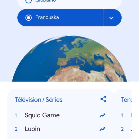
Globalno
Francuska
Télévision / Séries
Tendan
Squid Game
Eu
Lupin
At