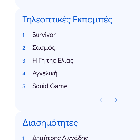
Τηλεοπτικές Εκπομπές
Survivor
Σασμός
H Γη της Ελιάς
Αγγελική
Squid Game
Διασημότητες
Δημήτρης Λιγνάδης