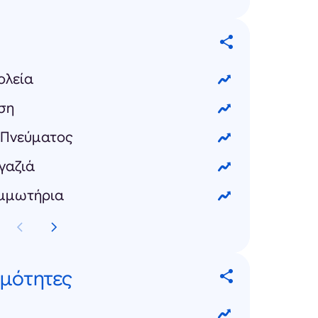
ολεία
αση
υ Πνεύματος
γαζιά
ομμωτήρια
ημότητες