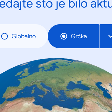
edajte što je bilo akt
Globalno
Grčka