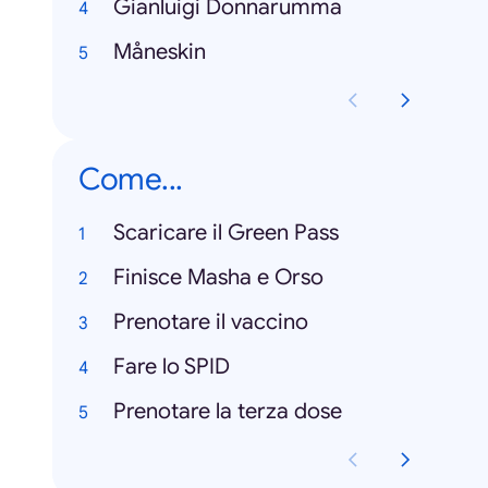
Gianluigi Donnarumma
Måneskin
Come...
Scaricare il Green Pass
Finisce Masha e Orso
Prenotare il vaccino
Fare lo SPID
Prenotare la terza dose