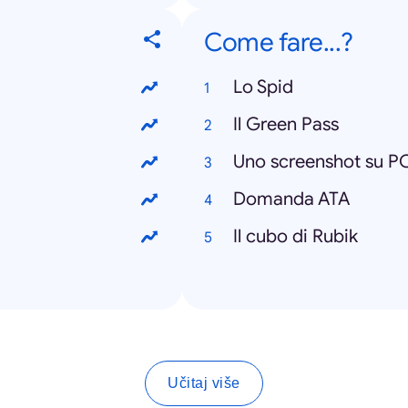
Come fare...?
Lo Spid
Il Green Pass
Uno screenshot su P
Domanda ATA
Il cubo di Rubik
Učitaj više