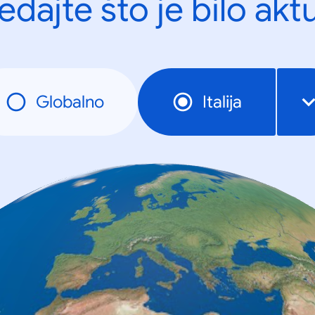
edajte što je bilo akt
Globalno
Italija