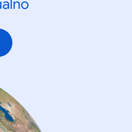
ualno