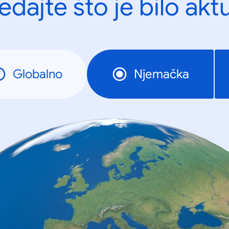
edajte što je bilo akt
Globalno
Njemačka