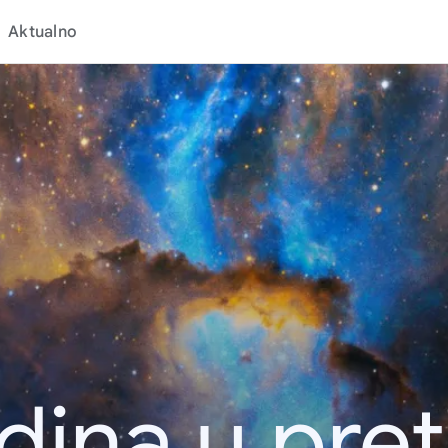
Aktualno
dina u pret