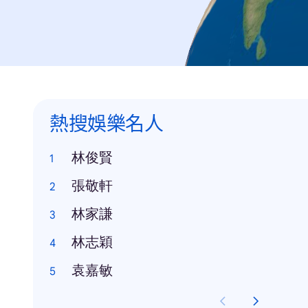
熱搜娛樂名人
林俊賢
張敬軒
林家謙
林志穎
袁嘉敏