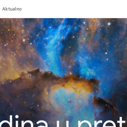
Aktualno
dina u pret