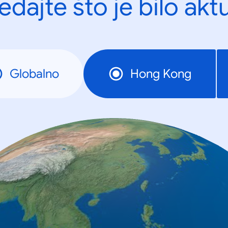
edajte što je bilo akt
Globalno
Hong Kong