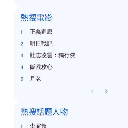
熱搜電影
正義迴廊
明日戰記
壯志凌雲：獨行俠
飯戲攻心
月老
熱搜話題人物
李家超