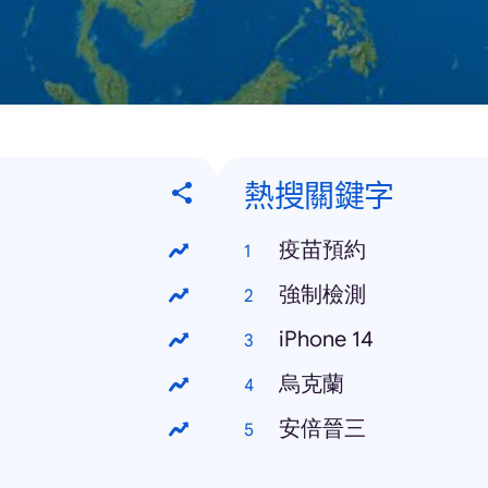
熱搜關鍵字
疫苗預約
強制檢測
iPhone 14
烏克蘭
安倍晉三