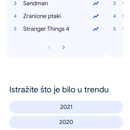
Sandman
Co
Zranione ptaki
Co
Stranger Things 4
Co
Istražite što je bilo u trendu
2021
2020