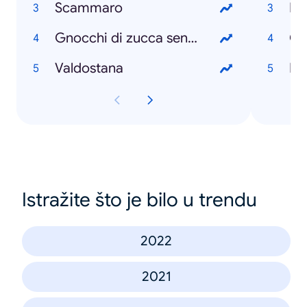
Scammaro
Li
Gnocchi di zucca senza patate
On
Valdostana
Me
Istražite što je bilo u trendu
2022
2021