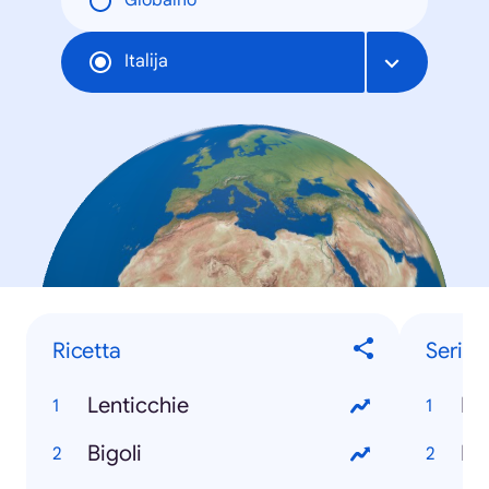
Globalno
Italija
Ricetta
Serie 
Lenticchie
Ma
Bigoli
Bu