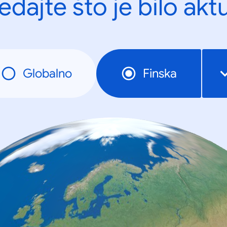
edajte što je bilo akt
Globalno
Finska