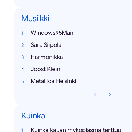
Musiikki
Windows95Man
Sara Siipola
Harmonikka
Joost Klein
Metallica Helsinki
Kuinka
Kuinka kauan mykoplasma tarttuu