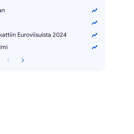
an
attiin Euroviisuista 2024
imi