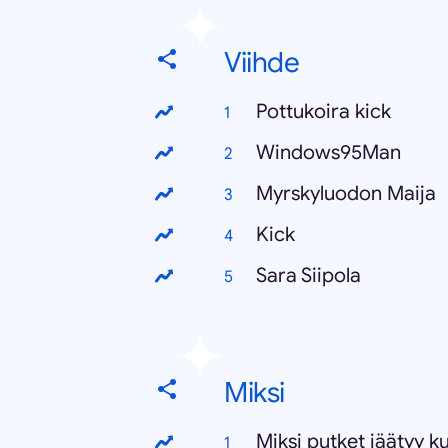
Viihde
Pottukoira kick
Windows95Man
Myrskyluodon Maija
Kick
Sara Siipola
Miksi
Miksi putket jäätyy k