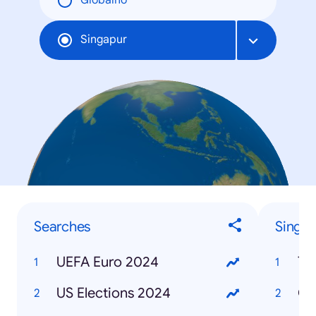
Globalno
Singapur
Searches
Singa
UEFA Euro 2024
Ta
US Elections 2024
CD