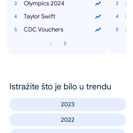
Olympics 2024
La
Taylor Swift
iP
CDC Vouchers
Ex
Istražite što je bilo u trendu
2023
2022