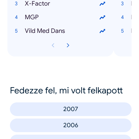
X-Factor
Br
MGP
Ri
Vild Med Dans
Me
Fedezze fel, mi volt felkapott
2007
2006