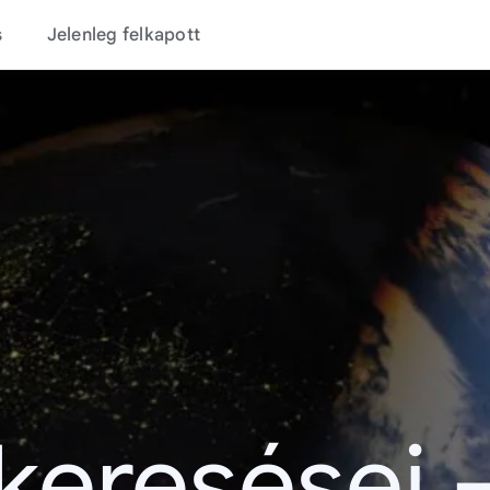
s
Jelenleg felkapott
 keresései 