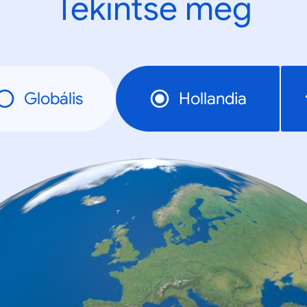
Tekintse meg
Globális
Hollandia