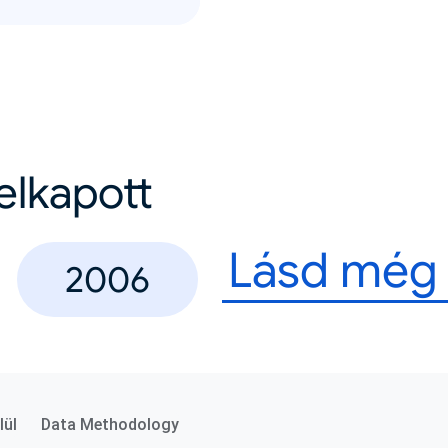
felkapott
Lásd még
2006
lül
Data Methodology