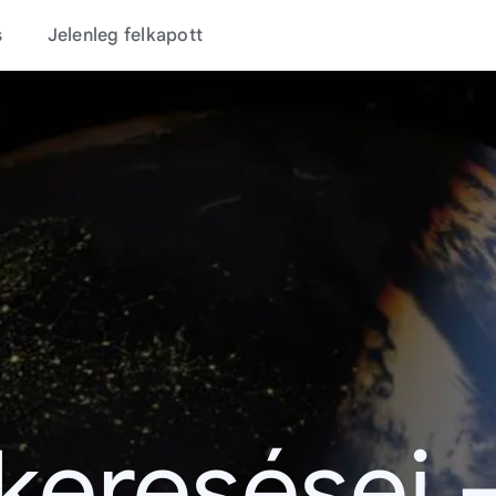
s
Jelenleg felkapott
 keresései 