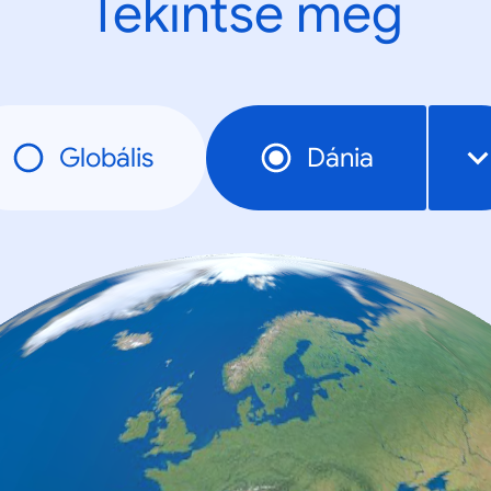
Tekintse meg
Globális
Dánia