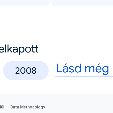
felkapott
Lásd még
2008
lül
Data Methodology