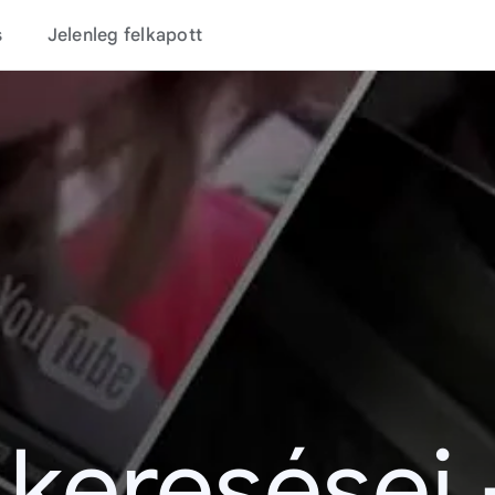
s
Jelenleg felkapott
 keresései 