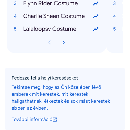
Flynn Rider Costume
Ca
Charlie Sheen Costume
Sh
Lalaloopsy Costume
Du
Fedezze fel a helyi kereséseket
Tekintse meg, hogy az Ön közelében lévő
emberek mit kerestek, mit kerestek,
hallgathatnak, étkeztek és sok mást kerestek
ebben az évben.
További információ