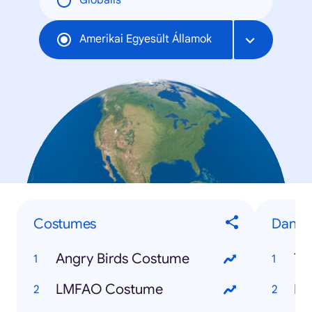
Globális
Amerikai Egyesült Államok
Costumes
Dance
Angry Birds Costume
Th
LMFAO Costume
Be