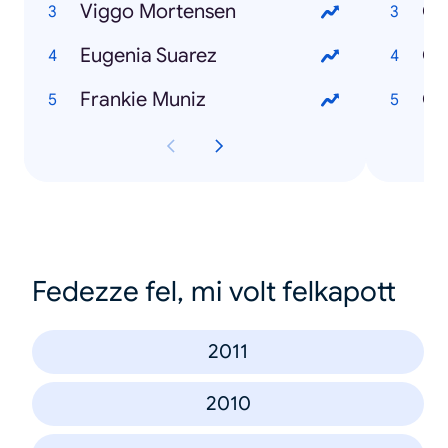
Viggo Mortensen
Eugenia Suarez
Có
Frankie Muniz
Fedezze fel, mi volt felkapott
2011
2010