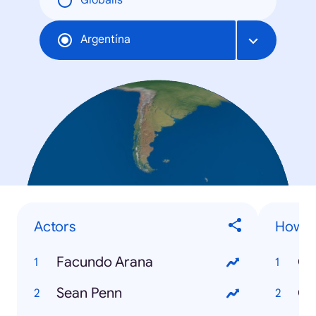
Globális
Argentína
Actors
How to
Facundo Arana
Sean Penn
Có