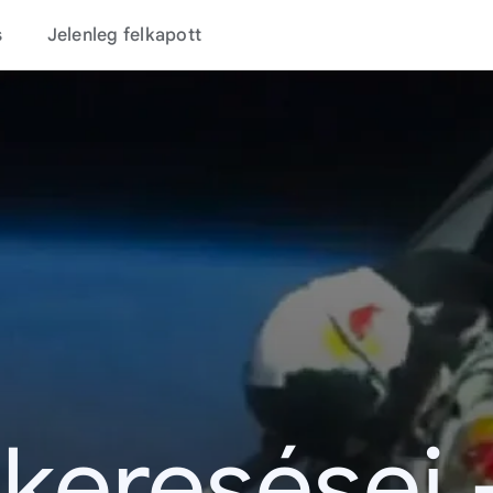
s
Jelenleg felkapott
 keresései 