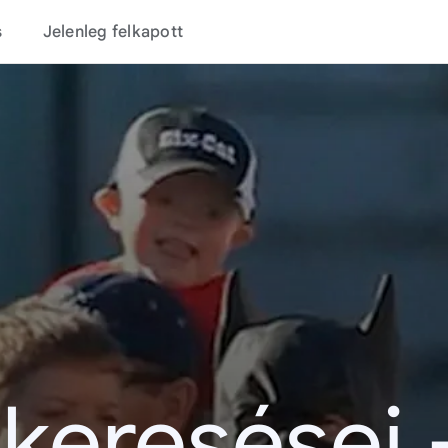
s
Jelenleg felkapott
 keresései 