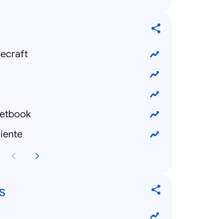
ecraft
etbook
iente
s