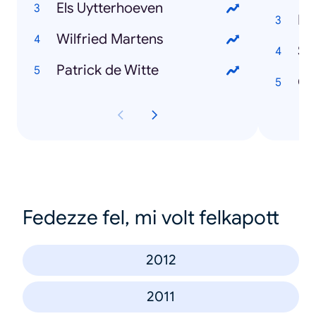
Els Uytterhoeven
Ne
Wilfried Martens
St
Patrick de Witte
Co
Fedezze fel, mi volt felkapott
2012
2011