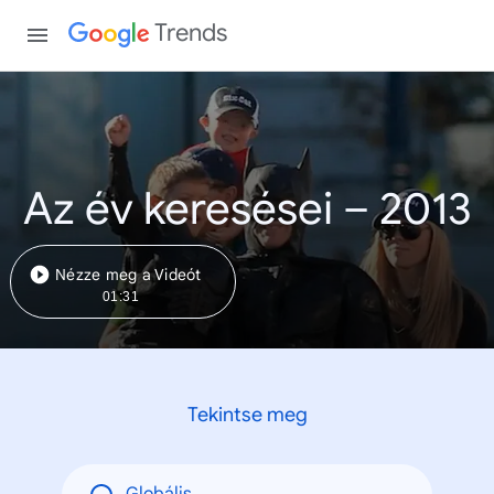
Trends
Az év keresései – 2013
Nézze meg a Videót
01:31
Tekintse meg