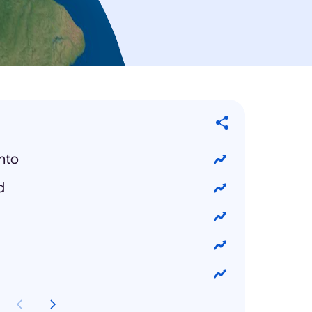
nto
d