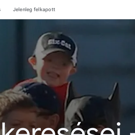
s
Jelenleg felkapott
 keresései 