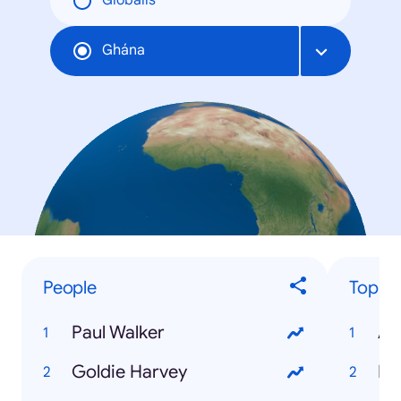
Globális
Ghána
People
Top Ev
Paul Walker
AF
Goldie Harvey
Pa