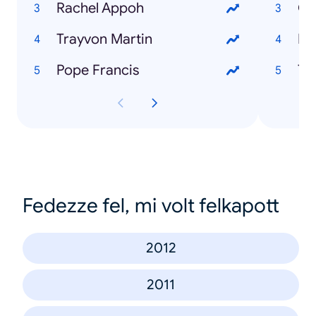
Rachel Appoh
Go
Trayvon Martin
Ra
Pope Francis
Tr
Fedezze fel, mi volt felkapott
2012
2011