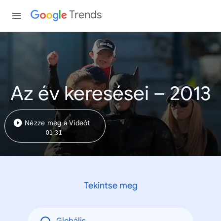
Trends
Az év keresései – 2013
Nézze meg a Videót
01:31
Tekintse meg