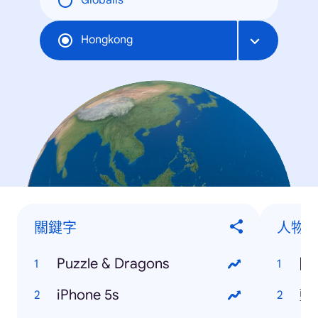
Globális
Hongkong
關鍵字
人物
Puzzle & Dragons
陳
iPhone 5s
藍