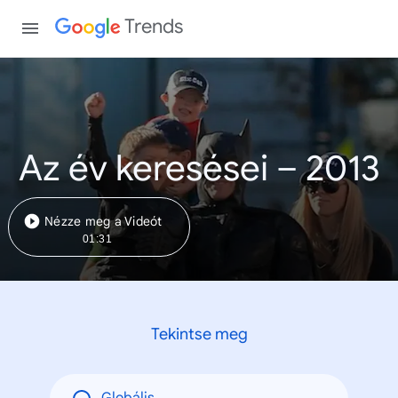
Trends
Az év keresései – 2013
Nézze meg a Videót
01:31
Tekintse meg