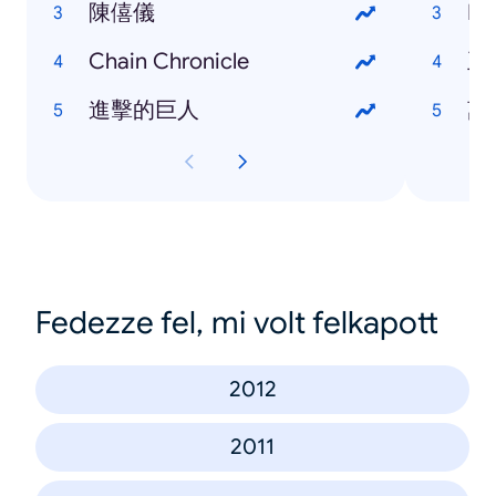
陳僖儀
Ed
Chain Chronicle
王
進擊的巨人
萬
Fedezze fel, mi volt felkapott
2012
2011