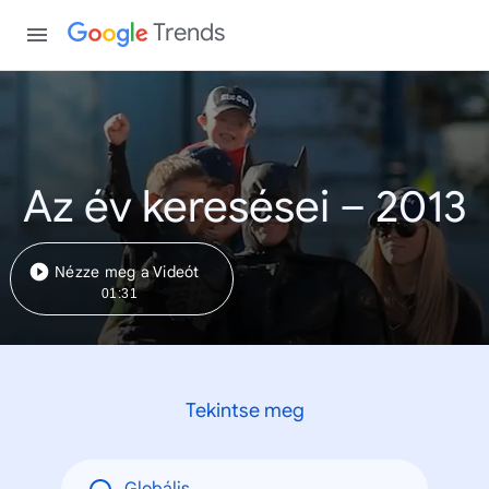
Trends
Az év keresései – 2013
Nézze meg a Videót
01:31
Tekintse meg