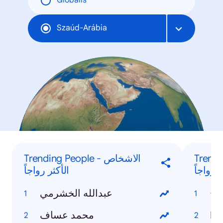
Globális
Szaúd-Arábia
Trending
Trending People - الاشخاص
 رواجاً
الأكثر رواجاً
ائج
عبدالله الخشرمي
محمد عساف
In