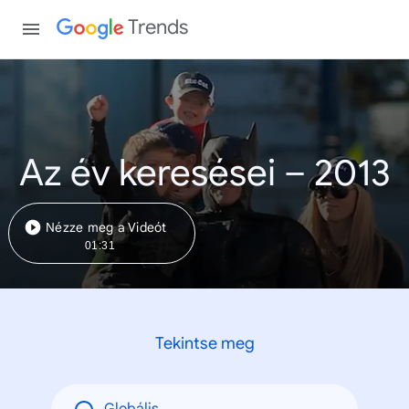
Trends
Az év keresései – 2013
Nézze meg a Videót
01:31
Tekintse meg