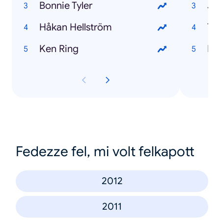
Bonnie Tyler
Jo
Håkan Hellström
Th
Ken Ring
El
Fedezze fel, mi volt felkapott
2012
2011