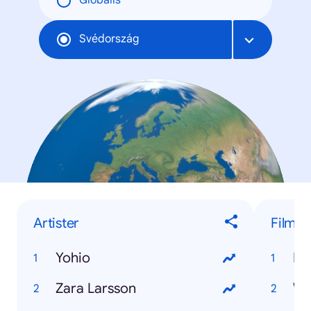
Globális
Svédország
Artister
Film
Yohio
Dj
Zara Larsson
Wo