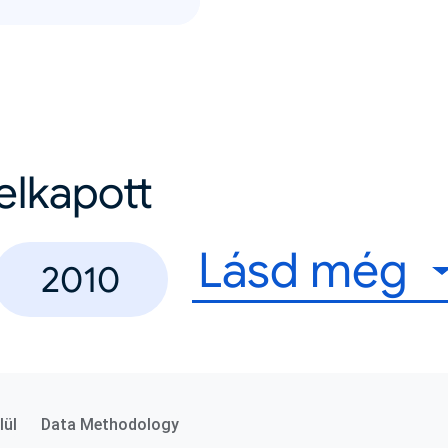
felkapott
Lásd még
2010
lül
Data Methodology