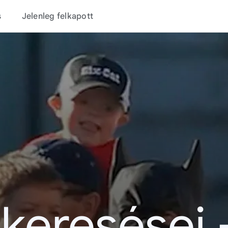
s
Jelenleg felkapott
 keresései 