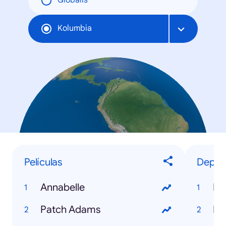
Globális
Kolumbia
Películas
Deport
Annabelle
Lu
Patch Adams
Na