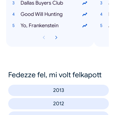
Dallas Buyers Club
Ju
Good Will Hunting
Fa
Yo, Frankenstein
Al
Fedezze fel, mi volt felkapott
2013
2012