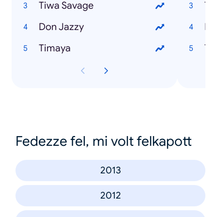
Tiwa Savage
Ti
Don Jazzy
Do
Timaya
Ti
Fedezze fel, mi volt felkapott
2013
2012