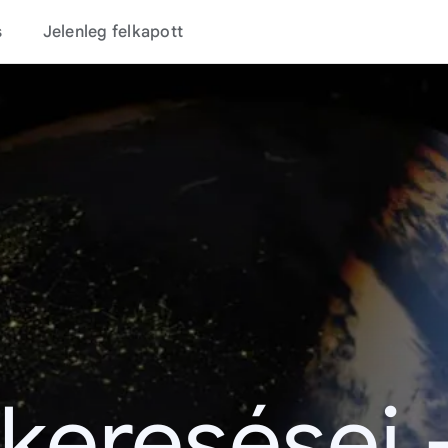
s
Jelenleg felkapott
 keresései 