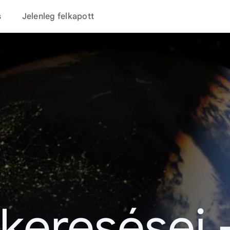
s
Jelenleg felkapott
 keresései 