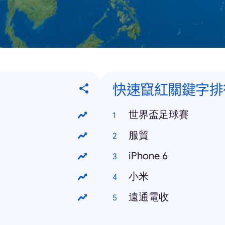
快速竄紅關鍵字排
世界盃足球賽
服貿
iPhone 6
小米
遠通電收