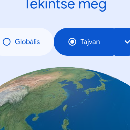
Tekintse meg
Globális
Tajvan