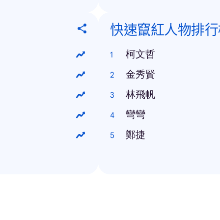
快速竄紅人物排行
柯文哲
金秀賢
林飛帆
彎彎
鄭捷