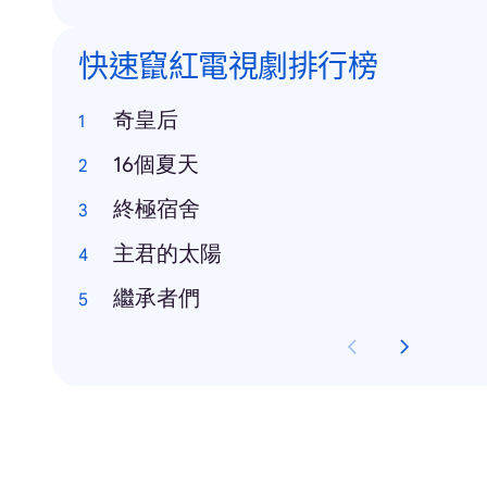
快速竄紅電視劇排行榜
奇皇后
16個夏天
終極宿舍
主君的太陽
繼承者們