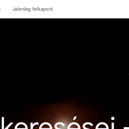
s
Jelenleg felkapott
 keresései 