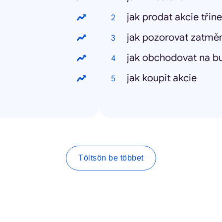
jak prodat akcie třin
jak pozorovat zatměn
jak obchodovat na b
jak koupit akcie
Töltsön be többet