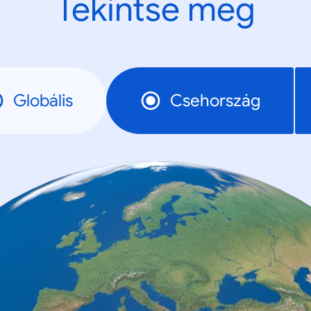
Tekintse meg
Globális
Csehország