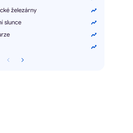
ecké železárny
í slunce
urze