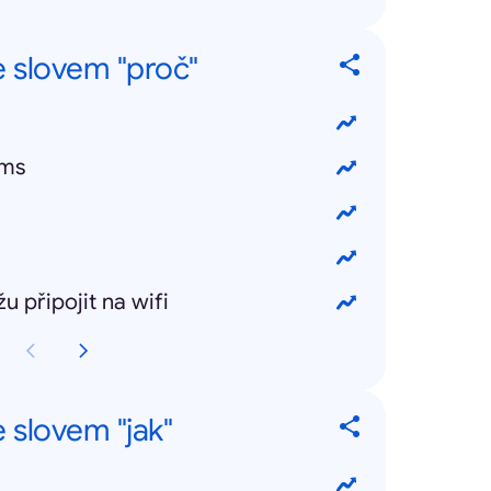
e slovem "proč"
sms
 připojit na wifi
e slovem "jak"