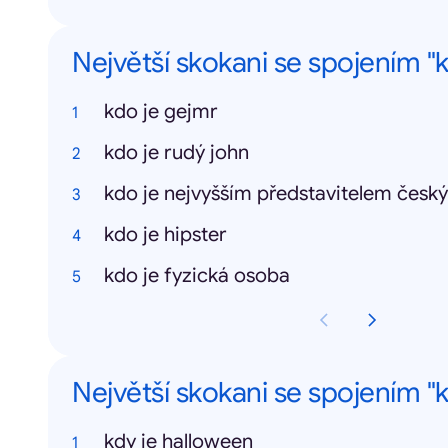
Největší skokani se spojením "k
kdo je gejmr
kdo je rudý john
kdo je nejvyšším představitelem český
kdo je hipster
kdo je fyzická osoba
Největší skokani se spojením "k
kdy je halloween