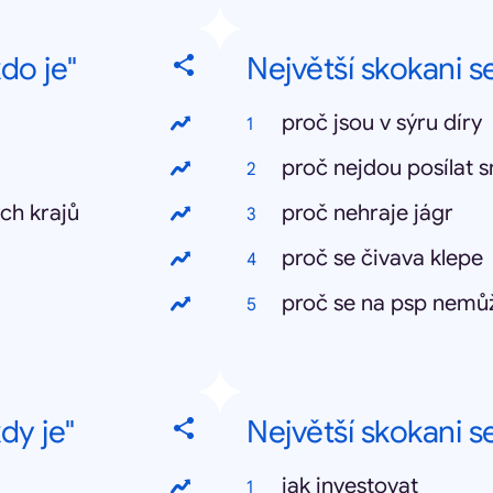
do je"
Největší skokani s
proč jsou v sýru díry
proč nejdou posílat 
ch krajů
proč nehraje jágr
proč se čivava klepe
proč se na psp nemůžu
dy je"
Největší skokani s
jak investovat