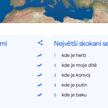
ami
Největší skokani s
kde je herb
kde je moje dítě
kde je konvoj
kde je putin
kde je baku