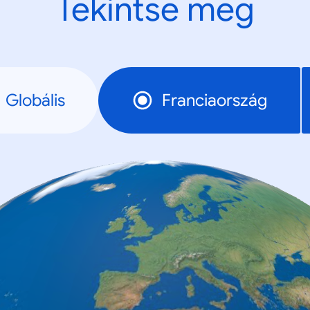
Tekintse meg
Globális
Franciaország