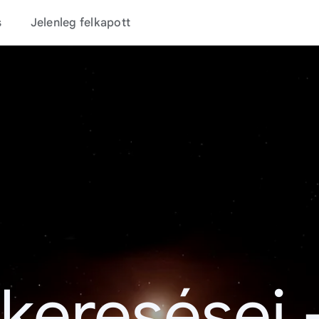
s
Jelenleg felkapott
 keresései 