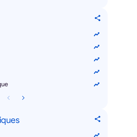
que
tiques