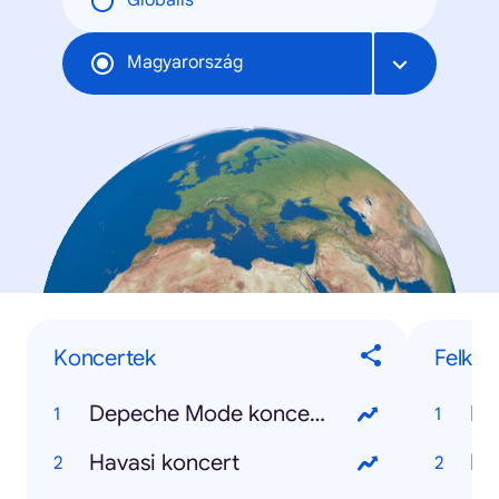
Globális
Magyarország
Koncertek
Felkap
Depeche Mode koncert 2017
Ho
Havasi koncert