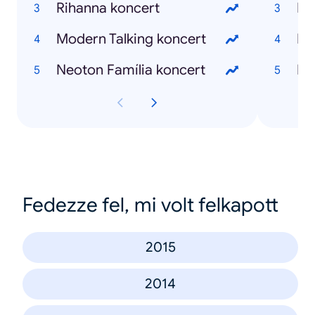
Rihanna koncert
Modern Talking koncert
Ho
Neoton Família koncert
Fedezze fel, mi volt felkapott
2015
2014