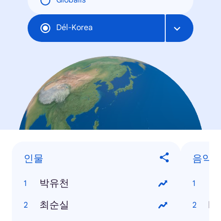
Globális
Dél-Korea
인물
음악
박유천
백
최순실
PP