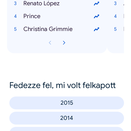
Renato López
Ag
Prince
Ro
Christina Grimmie
Di
Fedezze fel, mi volt felkapott
2015
2014