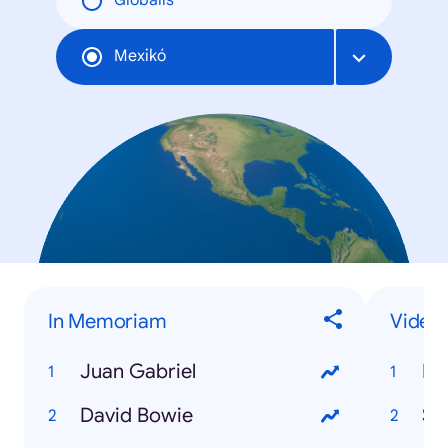
Globális
Mexikó
In Memoriam
Video
Juan Gabriel
Po
David Bowie
Sli