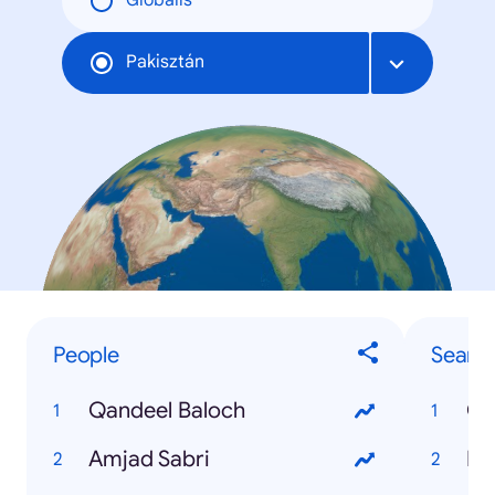
Globális
Pakisztán
People
Searc
Qandeel Baloch
Cr
Amjad Sabri
PS