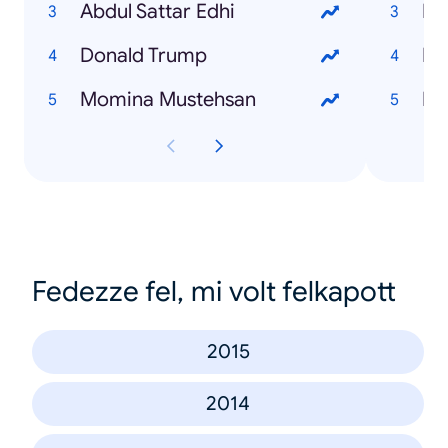
Abdul Sattar Edhi
PT
Donald Trump
Eu
Momina Mustehsan
PA
Fedezze fel, mi volt felkapott
2015
2014