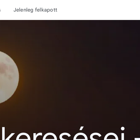
s
Jelenleg felkapott
 keresései 