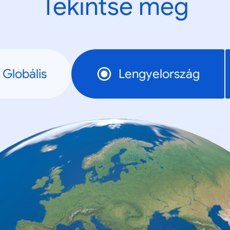
Tekintse meg
Globális
Lengyelország