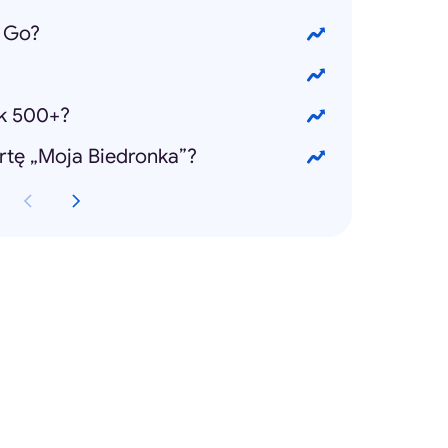
 Go?
k 500+?
rtę „Moja Biedronka”?