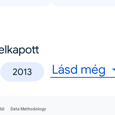
felkapott
Lásd még
2013
lül
Data Methodology