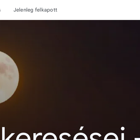
s
Jelenleg felkapott
 keresései 